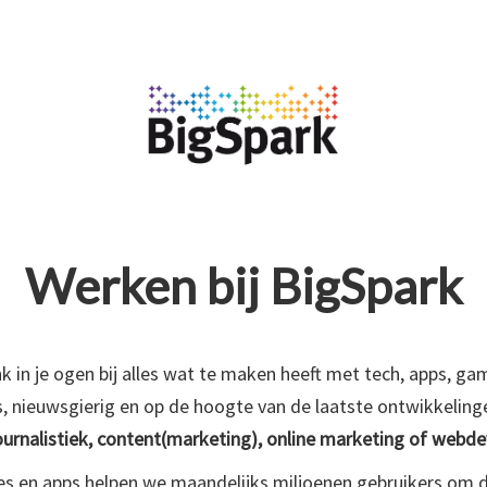
Werken bij BigSpark
onk in je ogen bij alles wat te maken heeft met tech, apps, g
us, nieuwsgierig en op de hoogte van de laatste ontwikkeling
ournalistiek, content(marketing), online marketing of webd
es en apps helpen we maandelijks miljoenen gebruikers om 