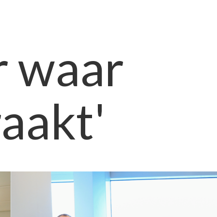
r waar
raakt'