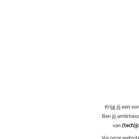
Krijg jij een v
Ben jij ambitie
van
(tech)j
Via onze websit