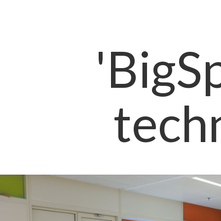
'BigS
techn