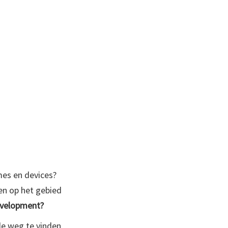
ames en devices?
en op het gebied
evelopment?
de weg te vinden